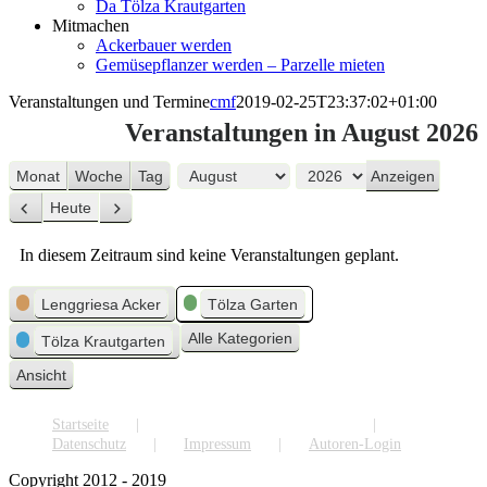
Da Tölza Krautgarten
Mitmachen
Ackerbauer werden
Gemüsepflanzer werden – Parzelle mieten
Veranstaltungen und Termine
cmf
2019-02-25T23:37:02+01:00
Veranstaltungen in August 2026
Monat
Woche
Tag
Monat
Jahr
Heute
Zurück
Weiter
In diesem Zeitraum sind keine Veranstaltungen geplant.
Kategorien
Lenggriesa Acker
Tölza Garten
Alle Kategorien
Tölza Krautgarten
Ansicht
ausdrucken
Startseite
Veranstaltungen und Termine
Datenschutz
Impressum
Autoren-Login
Copyright 2012 - 2019