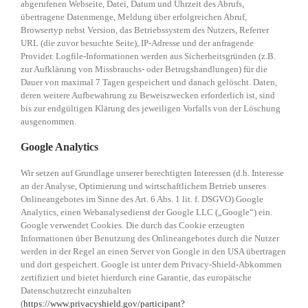
abgerufenen Webseite, Datei, Datum und Uhrzeit des Abrufs,
übertragene Datenmenge, Meldung über erfolgreichen Abruf,
Browsertyp nebst Version, das Betriebssystem des Nutzers, Referrer
URL (die zuvor besuchte Seite), IP-Adresse und der anfragende
Provider. Logfile-Informationen werden aus Sicherheitsgründen (z.B.
zur Aufklärung von Missbrauchs- oder Betrugshandlungen) für die
Dauer von maximal 7 Tagen gespeichert und danach gelöscht. Daten,
deren weitere Aufbewahrung zu Beweiszwecken erforderlich ist, sind
bis zur endgültigen Klärung des jeweiligen Vorfalls von der Löschung
ausgenommen.
Google Analytics
Wir setzen auf Grundlage unserer berechtigten Interessen (d.h. Interesse
an der Analyse, Optimierung und wirtschaftlichem Betrieb unseres
Onlineangebotes im Sinne des Art. 6 Abs. 1 lit. f. DSGVO) Google
Analytics, einen Webanalysedienst der Google LLC („Google“) ein.
Google verwendet Cookies. Die durch das Cookie erzeugten
Informationen über Benutzung des Onlineangebotes durch die Nutzer
werden in der Regel an einen Server von Google in den USA übertragen
und dort gespeichert. Google ist unter dem Privacy-Shield-Abkommen
zertifiziert und bietet hierdurch eine Garantie, das europäische
Datenschutzrecht einzuhalten
(
https://www.privacyshield.gov/participant?