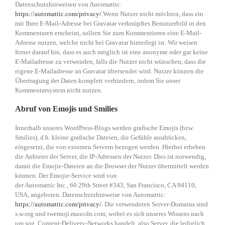
Datenschutzhinweisen von Automattic:
https://automattic.com/privacy/
.Wenn Nutzer nicht möchten, dass ein
mit Ihrer E-Mail-Adresse bei Gravatar verknüpftes Benutzerbild in den
Kommentaren erscheint, sollten Sie zum Kommentieren eine E-Mail-
Adresse nutzen, welche nicht bei Gravatar hinterlegt ist. Wir weisen
ferner darauf hin, dass es auch möglich ist eine anonyme oder gar keine
E-Mailadresse zu verwenden, falls die Nutzer nicht wünschen, dass die
eigene E-Mailadresse an Gravatar übersendet wird. Nutzer können die
Übertragung der Daten komplett verhindern, indem Sie unser
Kommentarsystem nicht nutzen.
Abruf von Emojis und Smilies
Innerhalb unseres WordPress-Blogs werden grafische Emojis (bzw.
Smilies), d.h. kleine grafische Dateien, die Gefühle ausdrücken,
eingesetzt, die von externen Servern bezogen werden. Hierbei erheben
die Anbieter der Server, die IP-Adressen der Nutzer. Dies ist notwendig,
damit die Emojie-Dateien an die Browser der Nutzer übermittelt werden
können. Der Emojie-Service wird von
der Automattic Inc., 60 29th Street #343, San Francisco, CA 94110,
USA, angeboten. Datenschutzhinweise von Automattic:
https://automattic.com/privacy/
. Die verwendeten Server-Domains sind
s.w.org und twemoji.maxcdn.com, wobei es sich unseres Wissens nach
um sog. Content-Delivery-Networks handelt, also Server, die lediglich