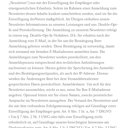
„Newsletter“) nur mit der Einwilligung der Empfänger oder
einergesetzlichen Erlaubnis. Sofern im Rahmen einer Anmeldung zum
Newsletter dessen Inhalte konkret umschrieben werden, sind sie für die
Einwilligung derNutzer maßgeblich. Im Übrigen enthalten unsere
Newsletter Informationen zu unseren Leistungen und uns. Double-Opt-
In und Protokollierung: Die Anmeldung zu unserem Newsletter erfolgt
in einem sog. Double-Opt-In-Verfahren. D.h. Sie erhalten nach der
Anmeldung eine E-Mail, in der Sie um die Bestätigung Ihrer
Anmeldung gebeten werden. Diese Bestätigung ist notwendig, damit
sich niemand mit fremden E-Mailadressen anmelden kann. Die
Anmeldungen zum Newsletter werden protokolliert, um den
Anmeldeprozess entsprechend den rechtlichen Anforderungen
nachweisen zu können. Hierzu gehört die Speicherung des Anmelde-
und des Bestätigungszeitpunkts, als auch der IP-Adresse. Ebenso
werden die Änderungen Ihrer bei dem Versanddienstleister
gespeicherten Daten protokolliert. Anmeldedaten: Um sich für den
Newsletter anzumelden, reicht es aus, wenn Sie Ihre E-Mailadresse
angeben. Optional bitten wir Sie einen Namen, zwecks persönlicher
Ansprache im Newsletters anzugeben. Der Versand des Newsletters und
die mit ihm verbundene Erfolgsmessung erfolgen auf Grundlage einer
Einwilligung der Empfänger gem. Art. 6 Abs. 1 lit. a, Art. 7 DSGVO
i.V.m § 7 Abs. 2 Nr. 3 UWG oder falls eine Einwilligung nicht
erforderlich ist, auf Grundlage unserer berechtigten Interessen am
Direktmarketing gem. Art. 6 Abs. 1 lt. f. DSGVO i.V.m. § 7 Abs. 3 UWG.