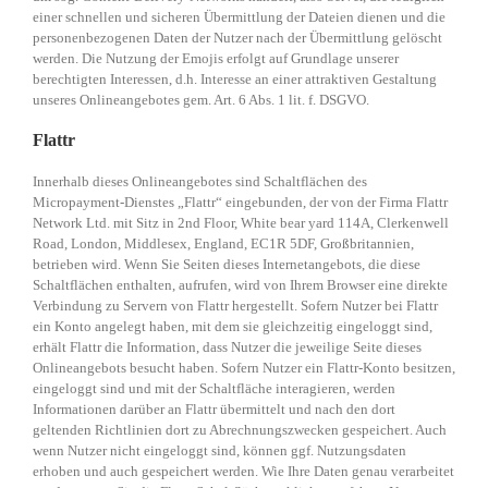
einer schnellen und sicheren Übermittlung der Dateien dienen und die
personenbezogenen Daten der Nutzer nach der Übermittlung gelöscht
werden. Die Nutzung der Emojis erfolgt auf Grundlage unserer
berechtigten Interessen, d.h. Interesse an einer attraktiven Gestaltung
unseres Onlineangebotes gem. Art. 6 Abs. 1 lit. f. DSGVO.
Flattr
Innerhalb dieses Onlineangebotes sind Schaltflächen des
Micropayment-Dienstes „Flattr“ eingebunden, der von der Firma Flattr
Network Ltd. mit Sitz in 2nd Floor, White bear yard 114A, Clerkenwell
Road, London, Middlesex, England, EC1R 5DF, Großbritannien,
betrieben wird. Wenn Sie Seiten dieses Internetangebots, die diese
Schaltflächen enthalten, aufrufen, wird von Ihrem Browser eine direkte
Verbindung zu Servern von Flattr hergestellt. Sofern Nutzer bei Flattr
ein Konto angelegt haben, mit dem sie gleichzeitig eingeloggt sind,
erhält Flattr die Information, dass Nutzer die jeweilige Seite dieses
Onlineangebots besucht haben. Sofern Nutzer ein Flattr-Konto besitzen,
eingeloggt sind und mit der Schaltfläche interagieren, werden
Informationen darüber an Flattr übermittelt und nach den dort
geltenden Richtlinien dort zu Abrechnungszwecken gespeichert. Auch
wenn Nutzer nicht eingeloggt sind, können ggf. Nutzungsdaten
erhoben und auch gespeichert werden. Wie Ihre Daten genau verarbeitet