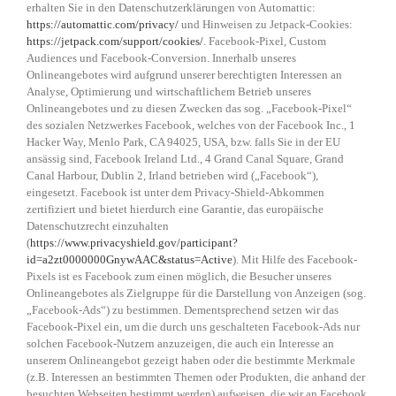
erhalten Sie in den Datenschutzerklärungen von Automattic:
https://automattic.com/privacy/
und Hinweisen zu Jetpack-Cookies:
https://jetpack.com/support/cookies/
. Facebook-Pixel, Custom
Audiences und Facebook-Conversion. Innerhalb unseres
Onlineangebotes wird aufgrund unserer berechtigten Interessen an
Analyse, Optimierung und wirtschaftlichem Betrieb unseres
Onlineangebotes und zu diesen Zwecken das sog. „Facebook-Pixel“
des sozialen Netzwerkes Facebook, welches von der Facebook Inc., 1
Hacker Way, Menlo Park, CA 94025, USA, bzw. falls Sie in der EU
ansässig sind, Facebook Ireland Ltd., 4 Grand Canal Square, Grand
Canal Harbour, Dublin 2, Irland betrieben wird („Facebook“),
eingesetzt. Facebook ist unter dem Privacy-Shield-Abkommen
zertifiziert und bietet hierdurch eine Garantie, das europäische
Datenschutzrecht einzuhalten
(
https://www.privacyshield.gov/participant?
id=a2zt0000000GnywAAC&status=Active
). Mit Hilfe des Facebook-
Pixels ist es Facebook zum einen möglich, die Besucher unseres
Onlineangebotes als Zielgruppe für die Darstellung von Anzeigen (sog.
„Facebook-Ads“) zu bestimmen. Dementsprechend setzen wir das
Facebook-Pixel ein, um die durch uns geschalteten Facebook-Ads nur
solchen Facebook-Nutzern anzuzeigen, die auch ein Interesse an
unserem Onlineangebot gezeigt haben oder die bestimmte Merkmale
(z.B. Interessen an bestimmten Themen oder Produkten, die anhand der
besuchten Webseiten bestimmt werden) aufweisen, die wir an Facebook