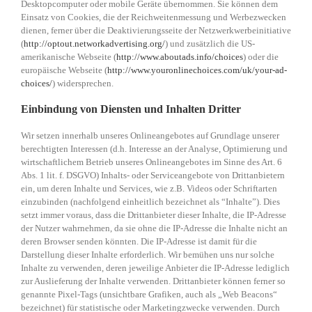
Desktopcomputer oder mobile Geräte übernommen. Sie können dem
Einsatz von Cookies, die der Reichweitenmessung und Werbezwecken
dienen, ferner über die Deaktivierungsseite der Netzwerkwerbeinitiative
(
http://optout.networkadvertising.org/
) und zusätzlich die US-
amerikanische Webseite (
http://www.aboutads.info/choices
) oder die
europäische Webseite (
http://www.youronlinechoices.com/uk/your-ad-
choices/
) widersprechen.
Einbindung von Diensten und Inhalten Dritter
Wir setzen innerhalb unseres Onlineangebotes auf Grundlage unserer
berechtigten Interessen (d.h. Interesse an der Analyse, Optimierung und
wirtschaftlichem Betrieb unseres Onlineangebotes im Sinne des Art. 6
Abs. 1 lit. f. DSGVO) Inhalts- oder Serviceangebote von Drittanbietern
ein, um deren Inhalte und Services, wie z.B. Videos oder Schriftarten
einzubinden (nachfolgend einheitlich bezeichnet als “Inhalte”). Dies
setzt immer voraus, dass die Drittanbieter dieser Inhalte, die IP-Adresse
der Nutzer wahrnehmen, da sie ohne die IP-Adresse die Inhalte nicht an
deren Browser senden könnten. Die IP-Adresse ist damit für die
Darstellung dieser Inhalte erforderlich. Wir bemühen uns nur solche
Inhalte zu verwenden, deren jeweilige Anbieter die IP-Adresse lediglich
zur Auslieferung der Inhalte verwenden. Drittanbieter können ferner so
genannte Pixel-Tags (unsichtbare Grafiken, auch als „Web Beacons“
bezeichnet) für statistische oder Marketingzwecke verwenden. Durch