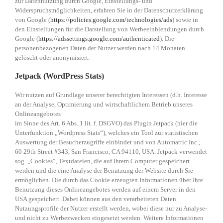
zur Datennutzung durch Google, Einstellungs- und
Widerspruchsmöglichkeiten, erfahren Sie in der Datenschutzerklärung
von Google (
https://policies.google.com/technologies/ads
) sowie in
den Einstellungen für die Darstellung von Werbeeinblendungen durch
Google (
https://adssettings.google.com/authenticated
). Die
personenbezogenen Daten der Nutzer werden nach 14 Monaten
gelöscht oder anonymisiert.
Jetpack (WordPress Stats)
Wir nutzen auf Grundlage unserer berechtigten Interessen (d.h. Interesse
an der Analyse, Optimierung und wirtschaftlichem Betrieb unseres
Onlineangebotes
im Sinne des Art. 6 Abs. 1 lit. f. DSGVO) das Plugin Jetpack (hier die
Unterfunktion „Wordpress Stats“), welches ein Tool zur statistischen
Auswertung der Besucherzugriffe einbindet und von Automattic Inc.,
60 29th Street #343, San Francisco, CA 94110, USA. Jetpack verwendet
sog. „Cookies“, Textdateien, die auf Ihrem Computer gespeichert
werden und die eine Analyse der Benutzung der Website durch Sie
ermöglichen. Die durch das Cookie erzeugten Informationen über Ihre
Benutzung dieses Onlineangebotes werden auf einem Server in den
USA gespeichert. Dabei können aus den verarbeiteten Daten
Nutzungsprofile der Nutzer erstellt werden, wobei diese nur zu Analyse-
und nicht zu Werbezwecken eingesetzt werden. Weitere Informationen