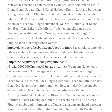
Abs. 1 lit. f. DSGVO) Social Plugins („Plugins“) des sozialen
Netzwerkes facebook.com, welches von der Facebook Ireland Ltd., 4
Grand Canal Square, Grand Canal Harbour, Dublin 2, Irland betrieben
wird („Facebook“). Die Plugins können Interaktionselemente oder
Inhalte (z.B. Videos, Grafiken oder Textbeiträge) darstellen und sind an
einem der Facebook Logos erkennbar (weißes „f“ auf blauer Kachel,
den Begriffen „Like“, „Gefällt mir“ oder einem „Daumen hoch“-
Zeichen) oder sind mit dem Zusatz „Facebook Social Plugin“
gekennzeichnet. Die Liste und das Aussehen der Facebook Social
Plugins kann hier eingesehen werden:
https://developers.facebook.com/docs/plugins/
. Facebook ist unter dem
Privacy-Shield-Abkommen zertifiziert und bietet hierdurch eine
Garantie, das europäische Datenschutzrecht einzuhalten
(
https://www.privacyshield.gov/participant?
id=a2zt0000000GnywAAC&status=Active
). Wenn ein Nutzer eine
Funktion dieses Onlineangebotes aufruft, die ein solches Plugin
enthält, baut sein Gerät eine direkte Verbindung mit den Servern von
Facebook auf. Der Inhalt des Plugins wird von Facebook direkt an das
Gerät des Nutzers übermittelt und von diesem in das Onlineangebot
eingebunden. Dabei können aus den verarbeiteten Daten
Nutzungsprofile der Nutzer erstellt werden. Wir haben daher keinen
Einfluss auf den Umfang der Daten, die Facebook mit Hilfe dieses
Plugins erhebt und informiert die Nutzer daher entsprechend unserem
Kenntnisstand. Durch die Einbindung der Plugins erhält Facebook die