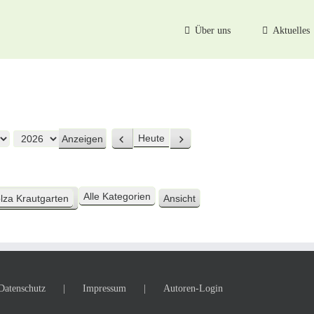
Über uns
Aktuelles
Heute
Zurück
Weiter
Alle Kategorien
lza Krautgarten
Ansicht
ausdrucken
Datenschutz
Impressum
Autoren-Login