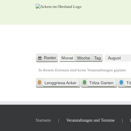
Zum
Inhalt
springen
Raster
Monat
Woche
Tag
Anzeigen
Monat
Jahr
als
In diesem Zeitraum sind keine Veranstaltungen geplant.
Kategorien
Lenggriesa Acker
Tölza Garten
Tö
Startseite
Veranstaltungen und Termine