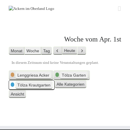
Zum
Inhalt
springen
Woche vom Apr. 1st
Heute
Monat
Woche
Tag
Zurück
Weiter
In diesem Zeitraum sind keine Veranstaltungen geplant.
Kategorien
Lenggriesa Acker
Tölza Garten
Alle Kategorien
Tölza Krautgarten
Ansicht
ausdrucken