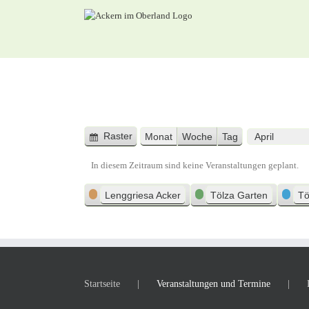
Zum
Inhalt
springen
Raster
Monat
Woche
Tag
Anzeigen
Monat
Jahr
als
In diesem Zeitraum sind keine Veranstaltungen geplant.
Kategorien
Lenggriesa Acker
Tölza Garten
Tö
Startseite
Veranstaltungen und Termine