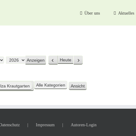
Über uns
Aktuelles
Heute
Zurück
Weiter
Alle Kategorien
lza Krautgarten
Ansicht
ausdrucken
Datenschutz
Impressum
Autoren-Login