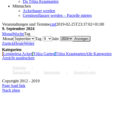
Da Tölza Krautgarten
Mitmachen
Ackerbauer werden
Gemüsepflanzer werden – Parzelle mieten
Veranstaltungen und Termine
cmf
2019-02-25T23:37:02+01:00
9. September 2024
Monat
Woche
Tag
Monat
Tag
Jahr
Zurück
Heute
Weiter
Kategorien
Lenggriesa Acker
Tölza Garten
Tölza Krautgarten
Alle Kategorien
Ansicht
ausdrucken
Startseite
Veranstaltungen und Termine
Datenschutz
Impressum
Autoren-Login
Copyright 2012 - 2019
Page load link
Nach oben