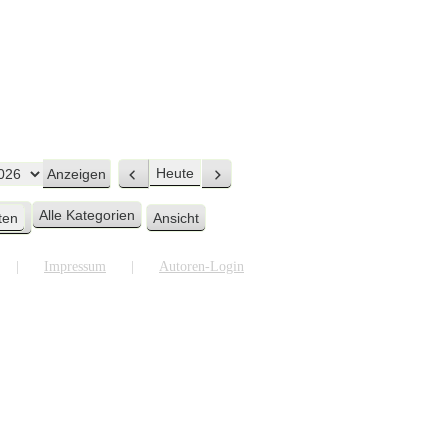
Heute
Zurück
Weiter
Alle Kategorien
ten
Ansicht
ausdrucken
Impressum
Autoren-Login