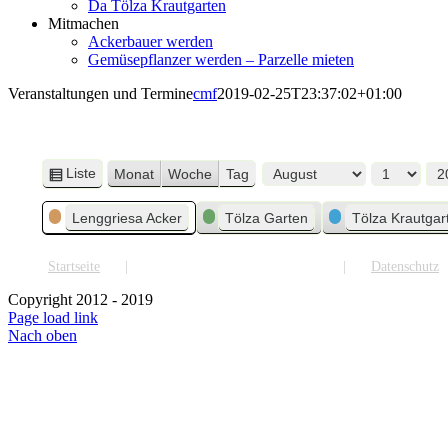
Da Tölza Krautgarten
Mitmachen
Ackerbauer werden
Gemüsepflanzer werden – Parzelle mieten
Veranstaltungen und Termine
cmf
2019-02-25T23:37:02+01:00
Liste
Monat
Woche
Tag
Ansicht
Monat
Tag
Jahr
als
Kategorien
Lenggriesa Acker
Tölza Garten
Tölza Krautgar
Startseite
Veranstaltungen und Termine
Datenschutz
Copyright 2012 - 2019
Page load link
Nach oben