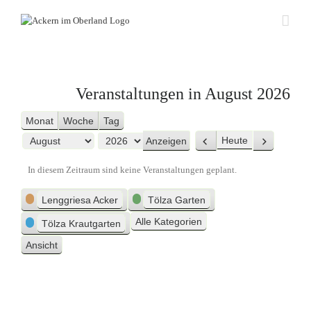
Zum
Inhalt
springen
Veranstaltungen in August 2026
Monat
Woche
Tag
Heute
Zurück
Weiter
Monat
Jahr
In diesem Zeitraum sind keine Veranstaltungen geplant.
Kategorien
Lenggriesa Acker
Tölza Garten
Alle Kategorien
Tölza Krautgarten
Ansicht
ausdrucken