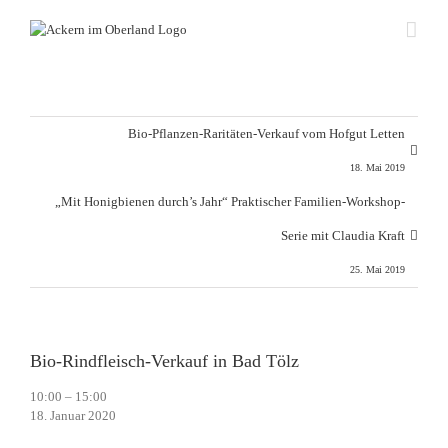
Zum
Inhalt
springen
Bio-Pflanzen-Raritäten-Verkauf vom Hofgut Letten
18. Mai 2019
„Mit Honigbienen durch’s Jahr“ Praktischer Familien-Workshop-
Serie mit Claudia Kraft
25. Mai 2019
Bio-Rindfleisch-Verkauf in Bad Tölz
Bio-
10:00
–
15:00
Rindfleisch-
18. Januar 2020
Verkauf