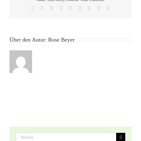
Tölz
Facebook
Twitter
Reddit
LinkedIn
WhatsApp
Tumblr
Pinterest
Vk
E-
Mail
Über den Autor:
Rose Beyer
Suche