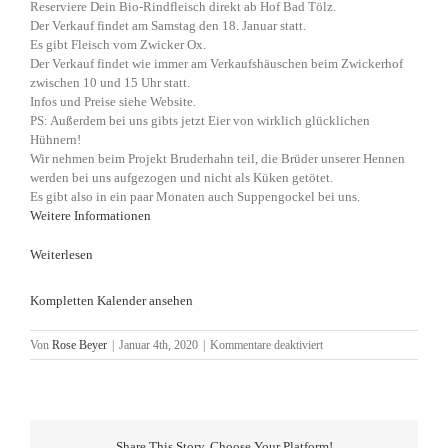
in
Reserviere Dein Bio-Rindfleisch direkt ab Hof Bad Tölz.
Bad
Der Verkauf findet am Samstag den 18. Januar statt.
Tölz
Es gibt Fleisch vom Zwicker Ox.
Der Verkauf findet wie immer am Verkaufshäuschen beim Zwickerhof
zwischen 10 und 15 Uhr statt.
Infos und Preise siehe Website.
PS: Außerdem bei uns gibts jetzt Eier von wirklich glücklichen
Hühnern!
Wir nehmen beim Projekt Bruderhahn teil, die Brüder unserer Hennen
werden bei uns aufgezogen und nicht als Küken getötet.
Es gibt also in ein paar Monaten auch Suppengockel bei uns.
Weitere Informationen
Weiterlesen
Kompletten Kalender ansehen
für
Von
Rose Beyer
|
Januar 4th, 2020
|
Kommentare deaktiviert
Bio-
Rindfleisch-
Verkauf
in
Bad
Share This Story, Choose Your Platform!