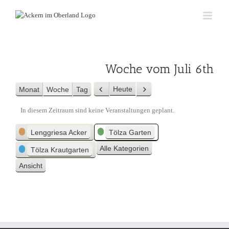
Zum
Inhalt
springen
Woche vom Juli 6th
Heute
Monat
Woche
Tag
Zurück
Weiter
In diesem Zeitraum sind keine Veranstaltungen geplant.
Kategorien
Lenggriesa Acker
Tölza Garten
Alle Kategorien
Tölza Krautgarten
Ansicht
ausdrucken