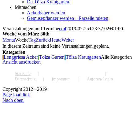
Da Tölza Krautgarten
Mitmachen
Ackerbauer werden
Gemüsepflanzer werden – Parzelle mieten
Veranstaltungen und Termine
cmf
2019-02-25T23:37:02+01:00
Woche vom März 30th
Monat
Woche
Tag
Zurück
Heute
Weiter
In diesem Zeitraum sind keine Veranstaltungen geplant.
Kategorien
Lenggriesa Acker
Tölza Garten
Tölza Krautgarten
Alle Kategorien
Ansicht
ausdrucken
Startseite
Veranstaltungen und Termine
Datenschutz
Impressum
Autoren-Login
Copyright 2012 - 2019
Page load link
Nach oben