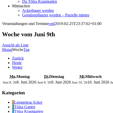
Da Tölza Krautgarten
Mitmachen
Ackerbauer werden
Gemüsepflanzer werden – Parzelle mieten
Veranstaltungen und Termine
cmf
2019-02-25T23:37:02+01:00
Woche vom Juni 9th
Ansicht als
Liste
Monat
Woche
Tag
Zurück
Heute
Weiter
Mo.
Montag
Di.
Dienstag
Mi.
Mittwoch
8. Juni 2026
9. Juni 2026
10. Juni 2026
Juni 8, '26
Juni 9, '26
Juni 10, '26
Ju
Kategorien
Lenggriesa Acker
Tölza Garten
Tölza Krautgarten