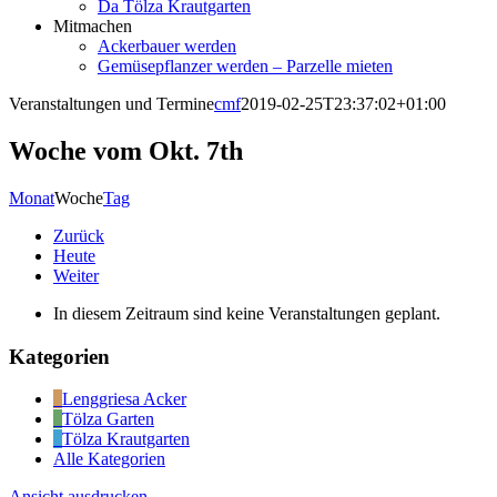
Da Tölza Krautgarten
Mitmachen
Ackerbauer werden
Gemüsepflanzer werden – Parzelle mieten
Veranstaltungen und Termine
cmf
2019-02-25T23:37:02+01:00
Woche vom Okt. 7th
Monat
Woche
Tag
Zurück
Heute
Weiter
In diesem Zeitraum sind keine Veranstaltungen geplant.
Kategorien
Lenggriesa Acker
Tölza Garten
Tölza Krautgarten
Alle Kategorien
Ansicht
ausdrucken