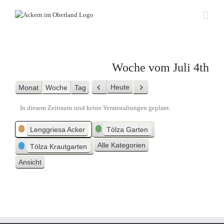
Zum
Inhalt
springen
Woche vom Juli 4th
Heute
Monat
Woche
Tag
Zurück
Weiter
In diesem Zeitraum sind keine Veranstaltungen geplant.
Kategorien
Lenggriesa Acker
Tölza Garten
Alle Kategorien
Tölza Krautgarten
Ansicht
ausdrucken