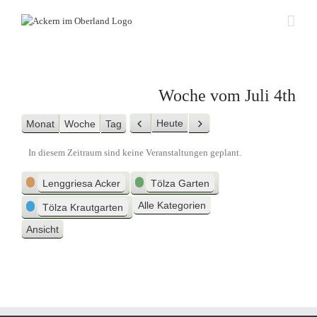
Zum
Inhalt
springen
Woche vom Juli 4th
Heute
Monat
Woche
Tag
Zurück
Weiter
In diesem Zeitraum sind keine Veranstaltungen geplant.
Kategorien
Lenggriesa Acker
Tölza Garten
Alle Kategorien
Tölza Krautgarten
Ansicht
ausdrucken