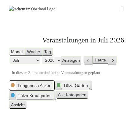
Zum
Inhalt
springen
Veranstaltungen in Juli 2026
Monat
Woche
Tag
Heute
Zurück
Weiter
Monat
Jahr
In diesem Zeitraum sind keine Veranstaltungen geplant.
Kategorien
Lenggriesa Acker
Tölza Garten
Alle Kategorien
Tölza Krautgarten
Ansicht
ausdrucken