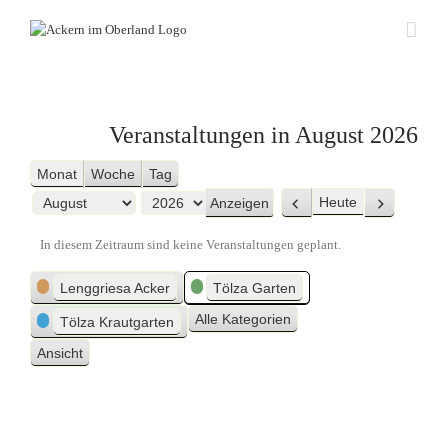
Zum
Inhalt
springen
Veranstaltungen in August 2026
Monat
Woche
Tag
Heute
Zurück
Weiter
Monat
Jahr
In diesem Zeitraum sind keine Veranstaltungen geplant.
Kategorien
Lenggriesa Acker
Tölza Garten
Alle Kategorien
Tölza Krautgarten
Ansicht
ausdrucken