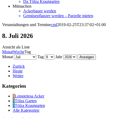
Da Tölza Krautgarten
Mitmachen
Ackerbauer werden
Gemüsepflanzer werden – Parzelle mieten
Veranstaltungen und Termine
cmf
2019-02-25T23:37:02+01:00
8. Juli 2026
Ansicht als
Liste
Monat
Woche
Tag
Monat
Tag
Jahr
Zurück
Heute
Weiter
Kategorien
Lenggriesa Acker
Tölza Garten
Tölza Krautgarten
Alle Kategorien