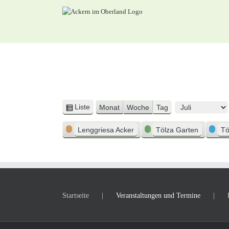
Zum
Inhalt
springen
Liste
Monat
Woche
Tag
Ansicht
Monat
Tag
Jahr
als
Kategorien
Lenggriesa Acker
Tölza Garten
Tö
Startseite
Veranstaltungen und Termine