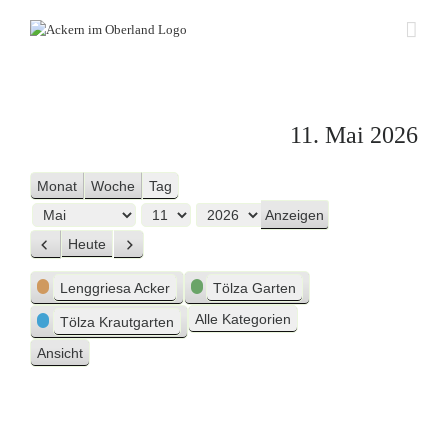
Zum
Inhalt
springen
11. Mai 2026
Monat
Woche
Tag
Monat
Tag
Jahr
Heute
Zurück
Weiter
Kategorien
Lenggriesa Acker
Tölza Garten
Alle Kategorien
Tölza Krautgarten
Ansicht
ausdrucken