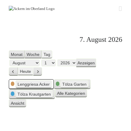
Zum
Inhalt
springen
7. August 2026
Monat
Woche
Tag
Monat
Tag
Jahr
Heute
Zurück
Weiter
Kategorien
Lenggriesa Acker
Tölza Garten
Alle Kategorien
Tölza Krautgarten
Ansicht
ausdrucken