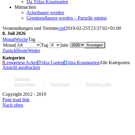
Da Tölza Krautgarten
Mitmachen
Ackerbauer werden
Gemüsepflanzer werden – Parzelle mieten
Veranstaltungen und Termine
cmf
2019-02-25T23:37:02+01:00
8. Juli 2026
Monat
Woche
Tag
Monat
Tag
Jahr
Zurück
Heute
Weiter
Kategorien
Lenggriesa Acker
Tölza Garten
Tölza Krautgarten
Alle Kategorien
Ansicht
ausdrucken
Startseite
Veranstaltungen und Termine
Datenschutz
Impressum
Autoren-Login
Copyright 2012 - 2019
Page load link
Nach oben