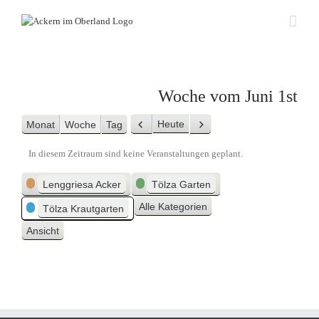
Zum
Inhalt
springen
Woche vom Juni 1st
Heute
Monat
Woche
Tag
Zurück
Weiter
In diesem Zeitraum sind keine Veranstaltungen geplant.
Kategorien
Lenggriesa Acker
Tölza Garten
Alle Kategorien
Tölza Krautgarten
Ansicht
ausdrucken