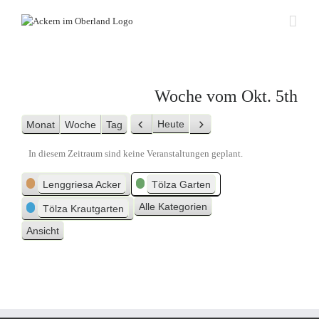
Zum
Inhalt
springen
Woche vom Okt. 5th
Heute
Monat
Woche
Tag
Zurück
Weiter
In diesem Zeitraum sind keine Veranstaltungen geplant.
Kategorien
Lenggriesa Acker
Tölza Garten
Alle Kategorien
Tölza Krautgarten
Ansicht
ausdrucken