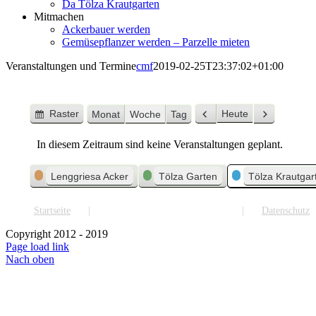
Da Tölza Krautgarten
Mitmachen
Ackerbauer werden
Gemüsepflanzer werden – Parzelle mieten
Veranstaltungen und Termine
cmf
2019-02-25T23:37:02+01:00
Raster
Heute
Monat
Woche
Tag
Anzeigen
Zurück
Weiter
als
In diesem Zeitraum sind keine Veranstaltungen geplant.
Kategorien
Lenggriesa Acker
Tölza Garten
Tölza Krautgar
Startseite
Veranstaltungen und Termine
Datenschutz
Copyright 2012 - 2019
Page load link
Nach oben