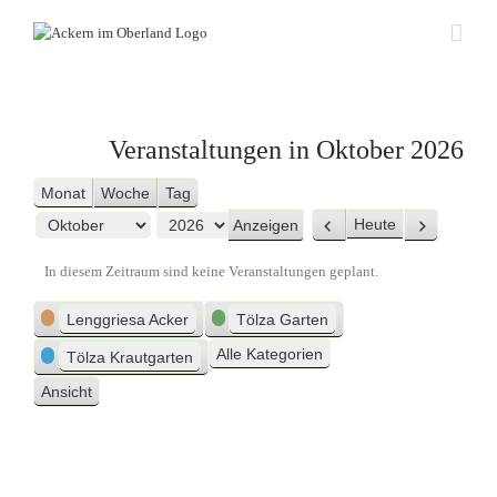
Zum
Inhalt
springen
Veranstaltungen in Oktober 2026
Monat
Woche
Tag
Heute
Zurück
Weiter
Monat
Jahr
In diesem Zeitraum sind keine Veranstaltungen geplant.
Kategorien
Lenggriesa Acker
Tölza Garten
Alle Kategorien
Tölza Krautgarten
Ansicht
ausdrucken